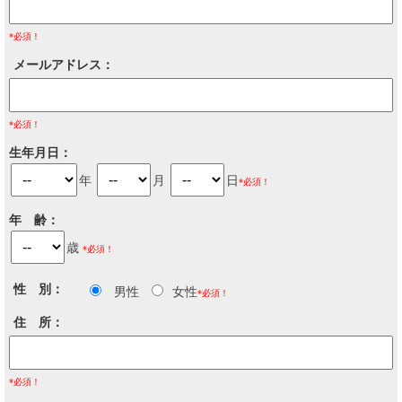
*必須！
メールアドレス
*必須！
生年月日
年
月
日
*必須！
年 齢
歳
*必須！
性 別
男性
女性
*必須！
住 所
*必須！