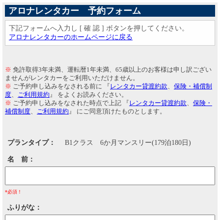
アロナレンタカー 予約フォーム
下記フォームへ入力し [ 確 認 ] ボタンを押してください。
アロナレンタカーのホームページに戻る
※
免許取得3年未満、運転暦1年未満、65歳以上のお客様は申し訳ござい
ませんがレンタカーをご利用いただけません。
※
ご予約申し込みをなされる前に 『
レンタカー貸渡約款
、
保険・補償制
度
、
ご利用規約
』 をよくお読みください。
※
ご予約申し込みをなされた時点で上記 『
レンタカー貸渡約款
、
保険・
補償制度
、
ご利用規約
』 にご同意頂けたものとします。
プランタイプ
B1クラス 6か月マンスリー(179泊180日)
名 前
*必須！
ふりがな