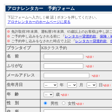
アロナレンタカー 予約フォーム
下記フォームへ入力し [ 確 認 ] ボタンを押してください。
アロナレンタカーのホームページに戻る
※
免許取得3年未満、運転暦1年未満、65歳以上のお客様は申し
※
ご予約申し込みをなされる前に 『
レンタカー貸渡約款
、
保険・
※
ご予約申し込みをなされた時点で上記 『
レンタカー貸渡約款
、
プランタイプ
KBクラス予約
名 前
*必須！
ふりがな
*必須！
メールアドレス
*必須！
生年月日
年
月
日
*必須！
年 齢
歳
*必須！
性 別
男性
女性
*必須！
住 所